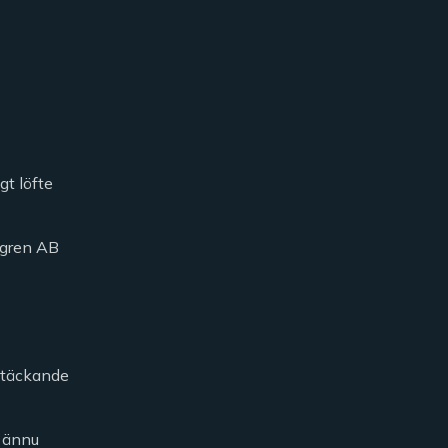
gt löfte
öfgren AB
kstäckande
h ännu