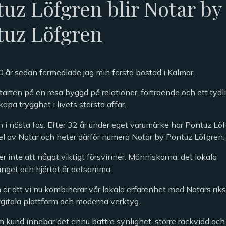
uz Löfgren blir Notar by
tuz Löfgren
0 år sedan förmedlade jag min första bostad i Kalmar.
tarten på en resa byggd på relationer, förtroende och ett tydli
skapa trygghet i livets största affär.
in i nästa fas. Efter 32 år under eget varumärke har Pontuz L
del av Notar och heter därför numera Notar by Pontuz Löfgren.
r inte att något viktigt försvinner. Människorna, det lokala
get och hjärtat är detsamma.
 är att vi nu kombinerar vår lokala erfarenhet med Notars ri
igitala plattform och moderna verktyg.
m kund innebär det ännu bättre synlighet, större räckvidd oc