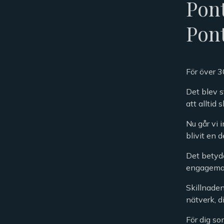
Pont
Pon
För över 3
Det blev s
att alltid 
Nu går vi 
blivit en 
Det betyde
engageman
Skillnaden
nätverk, d
För dig so