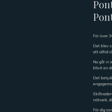
Pont
Pon
För över 3
Det blev s
att alltid 
Nu går vi 
blivit en 
Det betyde
engageman
Skillnaden
nätverk, d
För dig so