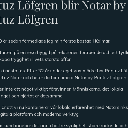
uz Löfgren blir Notar by
tuz Löfgren
0 år sedan förmedlade jag min första bostad i Kalmar.
tarten på en resa byggd på relationer, förtroende och ett tydli
skapa trygghet i livets största affär.
in i nästa fas. Efter 32 år under eget varumärke har Pontuz L
del av Notar och heter därför numera Notar by Pontuz Löfgren.
r inte att något viktigt försvinner. Människorna, det lokala
get och hjärtat är detsamma.
 är att vi nu kombinerar vår lokala erfarenhet med Notars ri
igitala plattform och moderna verktyg.
m kund innebär det ännu bättre synlighet, större räckvidd oc