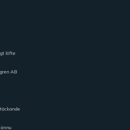
gt löfte
öfgren AB
kstäckande
h ännu