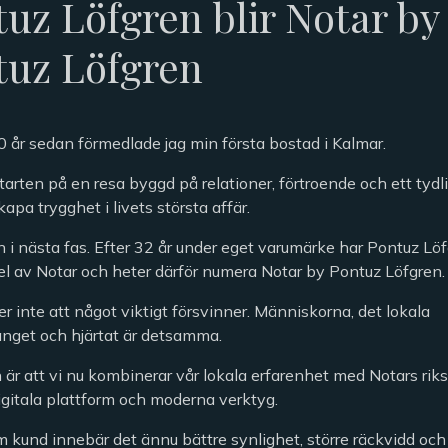
uz Löfgren blir Notar by
tuz Löfgren
0 år sedan förmedlade jag min första bostad i Kalmar.
tarten på en resa byggd på relationer, förtroende och ett tydli
skapa trygghet i livets största affär.
in i nästa fas. Efter 32 år under eget varumärke har Pontuz L
del av Notar och heter därför numera Notar by Pontuz Löfgren.
r inte att något viktigt försvinner. Människorna, det lokala
get och hjärtat är detsamma.
 är att vi nu kombinerar vår lokala erfarenhet med Notars ri
igitala plattform och moderna verktyg.
m kund innebär det ännu bättre synlighet, större räckvidd oc