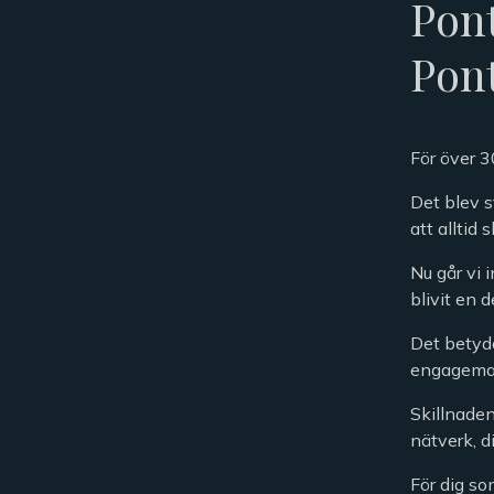
Pont
Pon
För över 3
Det blev s
att alltid 
Nu går vi 
blivit en 
Det betyde
engageman
Skillnaden
nätverk, d
För dig so