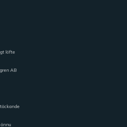
gt löfte
öfgren AB
kstäckande
h ännu