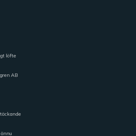
gt löfte
öfgren AB
kstäckande
h ännu