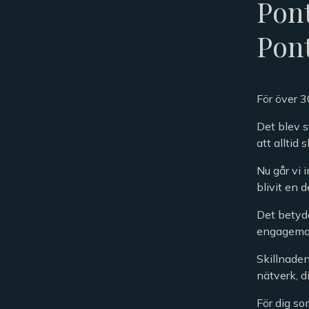
Pont
Pon
För över 3
Det blev s
att alltid 
Nu går vi 
blivit en 
Det betyde
engageman
Skillnaden
nätverk, d
För dig so