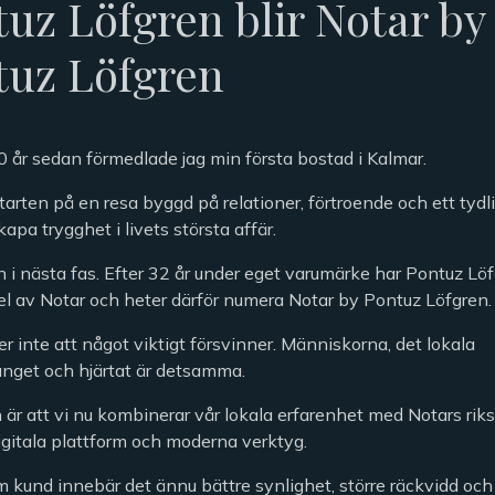
uz Löfgren blir Notar by
tuz Löfgren
0 år sedan förmedlade jag min första bostad i Kalmar.
tarten på en resa byggd på relationer, förtroende och ett tydli
skapa trygghet i livets största affär.
in i nästa fas. Efter 32 år under eget varumärke har Pontuz L
del av Notar och heter därför numera Notar by Pontuz Löfgren.
r inte att något viktigt försvinner. Människorna, det lokala
get och hjärtat är detsamma.
 är att vi nu kombinerar vår lokala erfarenhet med Notars ri
igitala plattform och moderna verktyg.
m kund innebär det ännu bättre synlighet, större räckvidd oc