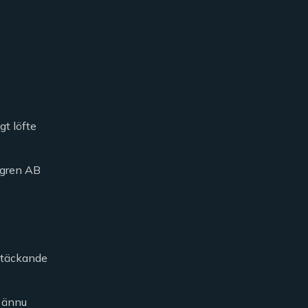
gt löfte
öfgren AB
kstäckande
h ännu