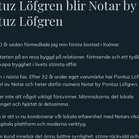
uz Löfgren blir Notar by
tuz Löfgren
0 år sedan förmedlade jag min första bostad i Kalmar.
tarten på en resa byggd på relationer, förtroende och ett tydli
skapa trygghet i livets största affär.
in i nästa fas. Efter 32 år under eget varumärke har Pontuz L
del av Notar och heter därför numera Notar by Pontuz Löfgren.
r inte att något viktigt försvinner. Människorna, det lokala
get och hjärtat är detsamma.
 är att vi nu kombinerar vår lokala erfarenhet med Notars ri
igitala plattform och moderna verktyg.
m kund innebär det ännu bättre synlighet, större räckvidd oc