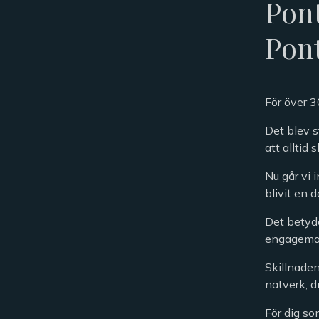
Pont
Pon
För över 3
Det blev s
att alltid 
Nu går vi 
blivit en 
Det betyde
engageman
Skillnaden
nätverk, d
För dig so