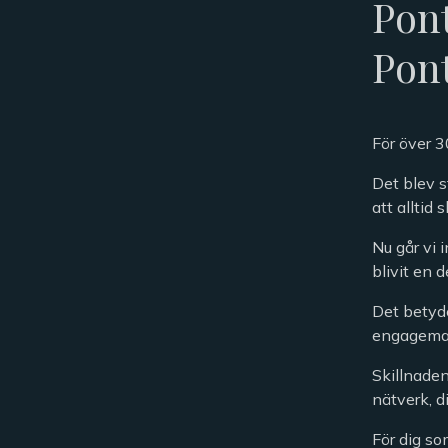
Pont
Pon
För över 3
Det blev s
att alltid 
Nu går vi 
blivit en 
Det betyde
engageman
Skillnaden
nätverk, d
För dig so