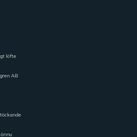
gt löfte
öfgren AB
kstäckande
h ännu