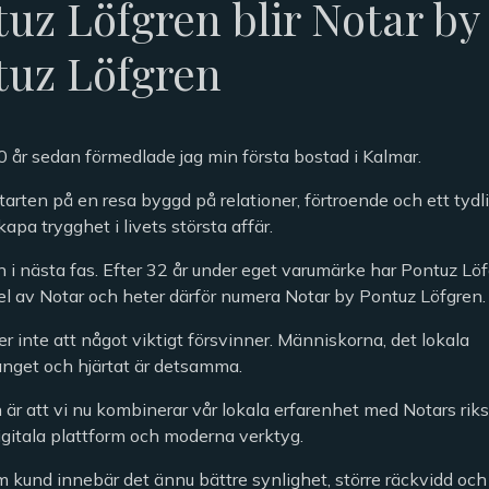
uz Löfgren blir Notar by
tuz Löfgren
0 år sedan förmedlade jag min första bostad i Kalmar.
tarten på en resa byggd på relationer, förtroende och ett tydli
skapa trygghet i livets största affär.
in i nästa fas. Efter 32 år under eget varumärke har Pontuz L
del av Notar och heter därför numera Notar by Pontuz Löfgren.
r inte att något viktigt försvinner. Människorna, det lokala
get och hjärtat är detsamma.
 är att vi nu kombinerar vår lokala erfarenhet med Notars ri
igitala plattform och moderna verktyg.
m kund innebär det ännu bättre synlighet, större räckvidd oc